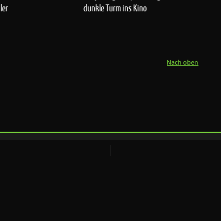
ler
dunkle Turm ins Kino
Nach oben