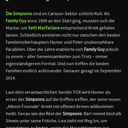
Die Simpsons
sind im Cartoon-Sektor schlicht Kult. Als
Family Guy
anno 1999 an den Start ging, mussten sich die
Macher um
Seth MacFarlane
entsprechend Kritik gefallen
lassen. Schließlich existieren nicht nur zwischen den beiden
Familienoberhäuptern Homer und Peter unübersehbare
Parallelen. Über die Jahre etablierte sich
Family Guy
jedoch
zu einem – aller Gemeinsamkeiten zum Trotz – immer
eigenständigerem Format. Und nun treffen die beiden
Familien endlich aufeinander. Genauer gesagt im September
2014.
Laut dem verantwortlichen Sender FOX wird Homer als
erster der
Simpsons
auf die Griffins treffen, der seine neuen
„Albino-Freunde“ direkt mit offenen Armen willkommen
heißt. Genau wie der Rest der
Simpsons
. Bart nimmt deshalb
Stewie unter seine Fittiche, Lisa zieht mit Meg los, um
irgendetwas zu finden, worin das Mauerblümchen aus