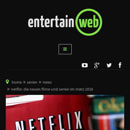
home
serien
news
netflix: die neuen filme und serien im märz 2016