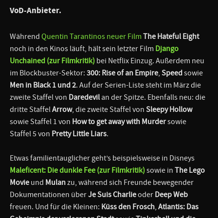
VoD-Anbieter.
Während
Quentin Tarantinos neuer Film
The Hateful Eight
noch in den Kinos läuft, hält sein letzter Film
Django
Unchained (zur Filmkritik)
bei Netflix Einzug. Außerdem neu
im Blockbuster-Sektor:
300: Rise of an Empire
,
Speed
sowie
Men in Black 1 und 2
. Auf der Serien-Liste steht im März die
zweite Staffel von
Daredevil
an der Spitze. Ebenfalls neu: die
dritte Staffel
Arrow
, die zweite Staffel von
Sleepy Hollow
sowie Staffel 1 von
How to get away with Murder
sowie
Staffel 5 von
Pretty Little Liars
.
Etwas familientauglicher geht’s beispielsweise in Disneys
Maleficent: Die dunkle Fee (zur Filmkritik)
sowie in
The Lego
Movie
und
Mulan
zu, während sich Freunde bewegender
Dokumentationen über
Je Suis Charlie
oder
Deep Web
freuen. Und für die Kleinen:
Küss den Frosch
,
Atlantis: Das