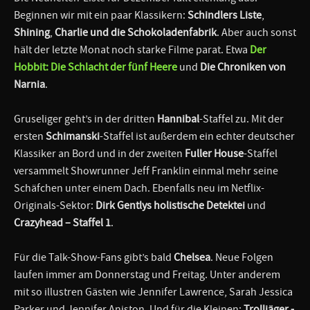
Beginnen wir mit ein paar Klassikern:
Schindlers Liste
,
Shining
,
Charlie und die Schokoladenfabrik
. Aber auch sonst
hält der letzte Monat noch starke Filme parat. Etwa
Der
Hobbit: Die Schlacht der fünf Heere
und
Die Chroniken von
Narnia
.
Gruseliger geht’s in der dritten
Hannibal
-Staffel zu. Mit der
ersten
Schimanski
-Staffel ist außerdem ein echter deutscher
Klassiker an Bord und in der zweiten
Fuller House
-Staffel
versammelt Showrunner Jeff Franklin einmal mehr seine
Schäfchen unter einem Dach. Ebenfalls neu im Netflix-
Originals-Sektor:
Dirk Gentlys holistische Detektei
und
Crazyhead – Staffel 1
.
Für die Talk-Show-Fans gibt’s bald
Chelsea
. Neue Folgen
laufen immer am Donnerstag und Freitag. Unter anderem
mit so illustren Gästen wie Jennifer Lawrence, Sarah Jessica
Parker und Jennifer Aniston. Und für die Kleinen:
Trolljäger -