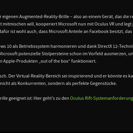
r eigenen Augmented-Reality-Brille – also an einem Gerät, das die re
kt mitmischen will, kooperiert Microsoft nun mit Oculus VR und legt
afür ist wohl auch, dass Microsoft Anteile an Facebook besitzt, da
ows 10 als Betriebssystem harmonieren und dank DirectX 12-Techn
 Microsoft potenzielle Stolpersteine schon im Vorfeld ausmerzen,
bei Apple-Produkten „out of the box“ funktioniert.
ch. Der Virtual-Reality-Bereich sei inspirierend und er könnte es k
 nicht als Konkurrenten, sondern als perfekte Gegenstücke.
rille geeignet ist: Hier geht's zu den
Oculus Rift-Systemanforderun