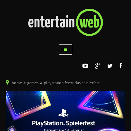
home
games
playstation feiert das spielerfest