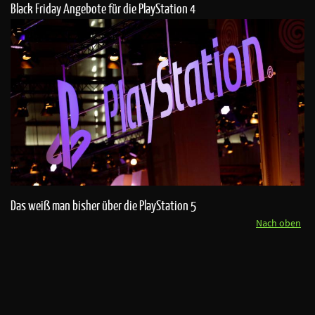
Black Friday Angebote für die PlayStation 4
Das weiß man bisher über die PlayStation 5
Nach oben