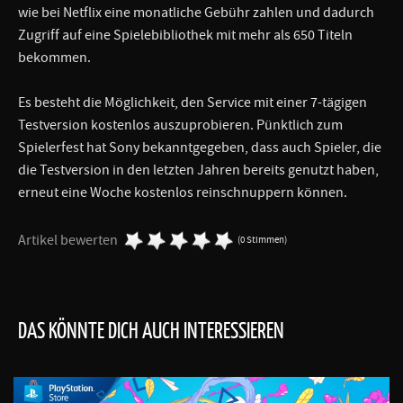
wie bei Netflix eine monatliche Gebühr zahlen und dadurch
Zugriff auf eine Spielebibliothek mit mehr als 650 Titeln
bekommen.
Es besteht die Möglichkeit, den Service mit einer 7-tägigen
Testversion kostenlos auszuprobieren. Pünktlich zum
Spielerfest hat Sony bekanntgegeben, dass auch Spieler, die
die Testversion in den letzten Jahren bereits genutzt haben,
erneut eine Woche kostenlos reinschnuppern können.
Artikel bewerten
(0 Stimmen)
DAS KÖNNTE DICH AUCH INTERESSIEREN