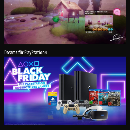
Dreams für PlayStation4