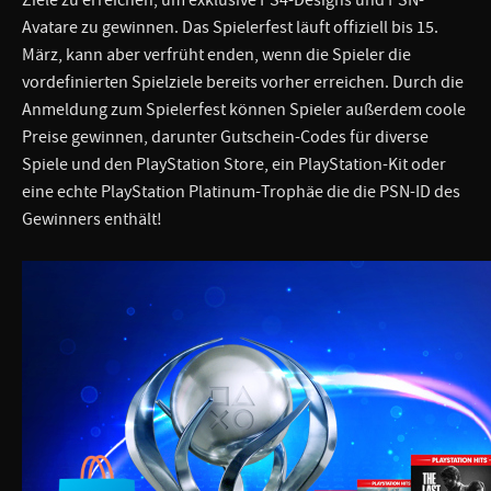
Avatare zu gewinnen. Das Spielerfest läuft offiziell bis 15.
März, kann aber verfrüht enden, wenn die Spieler die
vordefinierten Spielziele bereits vorher erreichen. Durch die
Anmeldung zum Spielerfest können Spieler außerdem coole
Preise gewinnen, darunter Gutschein-Codes für diverse
Spiele und den PlayStation Store, ein PlayStation-Kit oder
eine echte PlayStation Platinum-Trophäe die die PSN-ID des
Gewinners enthält!