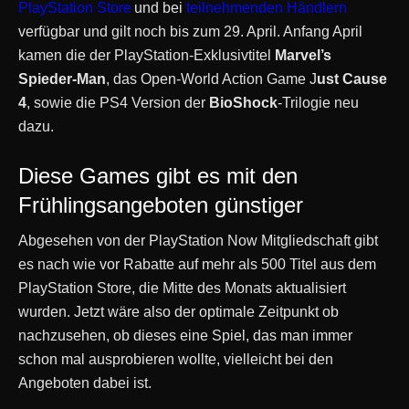
PlayStation Store
und bei
teilnehmenden Händlern
verfügbar und gilt noch bis zum 29. April. Anfang April
kamen die der PlayStation-Exklusivtitel
Marvel’s
Spieder-Man
, das Open-World Action Game J
ust Cause
4
, sowie die PS4 Version der
BioShock
-Trilogie neu
dazu.
Diese Games gibt es mit den
Frühlingsangeboten günstiger
Abgesehen von der PlayStation Now Mitgliedschaft gibt
es nach wie vor Rabatte auf mehr als 500 Titel aus dem
PlayStation Store, die Mitte des Monats aktualisiert
wurden. Jetzt wäre also der optimale Zeitpunkt ob
nachzusehen, ob dieses eine Spiel, das man immer
schon mal ausprobieren wollte, vielleicht bei den
Angeboten dabei ist.