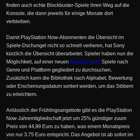
finden auch echte Blockbuster-Spiele ihren Weg auf die
Konsole, die dann jeweils für einige Monate dort
verbleiben.
Damit PlayStation Now-Abonnenten die Übersicht im
Spiele-Dschungel nicht so schnell verlieren, hat Sony
kürzlich die Übersicht überarbeitet. Spieler haben nun die
Möglichkeit, auf einer neuen
Katalog-Seite
Spiele nach
Genre und Plattform gegliedert zu durchsuchen.
Zusätzlich kann die Bibliothek nach Alphabet, Bewertung
oder Erscheinungsdatum sortiert werden, um das Stöbern
zu erleichtern.
Anlässlich der Frühlingsangebote gibt es die PlayStation
Now-Jahremitgliedschaft jetzt um 25% günstiger zuum
Preis von 44,99 Euro zu haben, was einem Monatspreis
von nur 3.75 Euro entspricht. Das Angebot ist ab sofort im