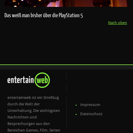
Das weiß man bisher über die PlayStation 5
Nach oben
entertainweb ist ein Streifzug
durch die Welt der
Impressum
Unterhaltung. Die wichtigsten
Datenschutz
Nachrichten und
Besprechungen aus den
Bereichen Games, Film, Serien