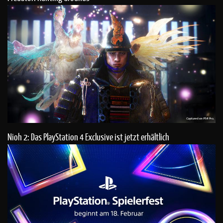
Nioh 2: Das PlayStation 4 Exclusive ist jetzt erhältlich