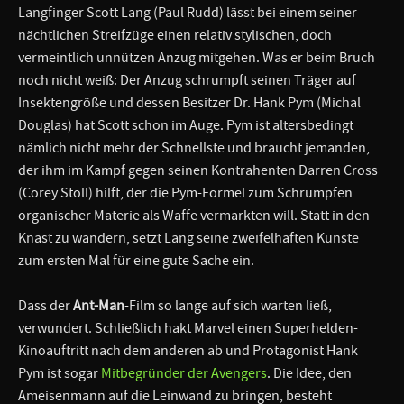
Langfinger Scott Lang (Paul Rudd) lässt bei einem seiner
nächtlichen Streifzüge einen relativ stylischen, doch
vermeintlich unnützen Anzug mitgehen. Was er beim Bruch
noch nicht weiß: Der Anzug schrumpft seinen Träger auf
Insektengröße und dessen Besitzer Dr. Hank Pym (Michal
Douglas) hat Scott schon im Auge. Pym ist altersbedingt
nämlich nicht mehr der Schnellste und braucht jemanden,
der ihm im Kampf gegen seinen Kontrahenten Darren Cross
(Corey Stoll) hilft, der die Pym-Formel zum Schrumpfen
organischer Materie als Waffe vermarkten will. Statt in den
Knast zu wandern, setzt Lang seine zweifelhaften Künste
zum ersten Mal für eine gute Sache ein.
Dass der
Ant-Man
-Film so lange auf sich warten ließ,
verwundert. Schließlich hakt Marvel einen Superhelden-
Kinoauftritt nach dem anderen ab und Protagonist Hank
Pym ist sogar
Mitbegründer der Avengers
. Die Idee, den
Ameisenmann auf die Leinwand zu bringen, besteht