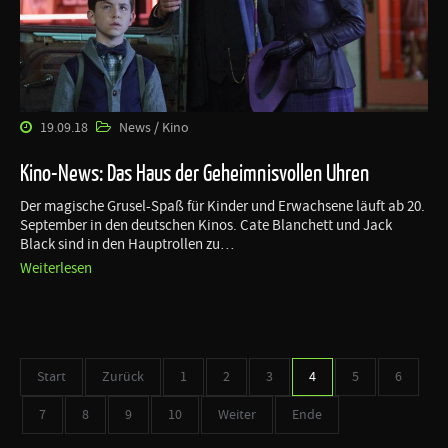
19.09.18
News / Kino
Kino-News: Das Haus der Geheimnisvollen Uhren
Der magische Grusel-Spaß für Kinder und Erwachsene läuft ab 20.
September in den deutschen Kinos. Cate Blanchett und Jack
Black sind in den Hauptrollen zu…
Weiterlesen
Start
Zurück
1
2
3
4
5
6
7
8
9
10
Weiter
Ende