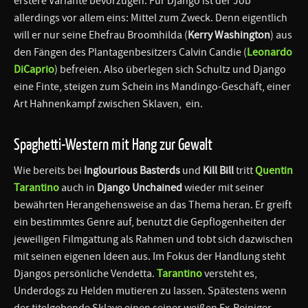
erstere Variante bevorzugen. Für Django ist der Job
allerdings vor allem eins: Mittel zum Zweck. Denn eigentlich
will er nur seine Ehefrau Broomhilda (
Kerry Washington
) aus
den Fängen des Plantagenbesitzers Calvin Candie (
Leonardo
DiCaprio
) befreien. Also überlegen sich Schultz und Django
eine Finte, steigen zum Schein ins Mandingo-Geschäft, einer
Art Hahnenkampf zwischen Sklaven, ein.
Spaghetti-Western mit Hang zur Gewalt
Wie bereits bei
Inglourious Basterds
und
Kill Bill
tritt
Quentin
Tarantino
auch in
Django Unchained
wieder mit seiner
bewährten Herangehensweise an das Thema heran. Er greift
ein bestimmtes Genre auf, benutzt die Gepflogenheiten der
jeweiligen Filmgattung als Rahmen und tobt sich dazwischen
mit seinen eigenen Ideen aus. Im Fokus der Handlung steht
Djangos persönliche Vendetta.
Tarantino
versteht es,
Underdogs zu Helden mutieren zu lassen. Spätestens wenn
der titelgebende Sklave einen seiner weißen Ex-Peiniger