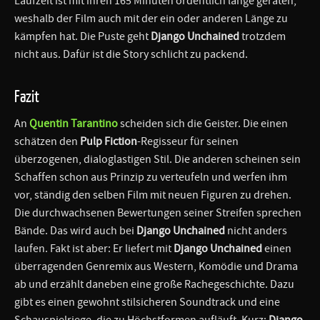
Laufzeit ist mit ihren 165 Minuten ordentlich lange geraten,
weshalb der Film auch mit der ein oder anderen Länge zu
kämpfen hat. Die Puste geht
Django Unchained
trotzdem
nicht aus. Dafür ist die Story schlicht zu packend.
Fazit
An
Quentin Tarantino
scheiden sich die Geister. Die einen
schätzen den
Pulp Fiction
-Regisseur für seinen
überzogenen, dialoglastigen Stil. Die anderen scheinen sein
Schaffen schon aus Prinzip zu verteufeln und werfen ihm
vor, ständig den selben Film mit neuen Figuren zu drehen.
Die durchwachsenen Bewertungen seiner Streifen sprechen
Bände. Das wird auch bei
Django Unchained
nicht anders
laufen. Fakt ist aber: Er liefert mit
Django Unchained
einen
überragenden Genremix aus Western, Komödie und Drama
ab und erzählt daneben eine große Rachegeschichte. Dazu
gibt es einen gewohnt stilsicheren Soundtrack und eine
Schauspielriege, die zu Höchstformen aufläuft. Kurz:
Django