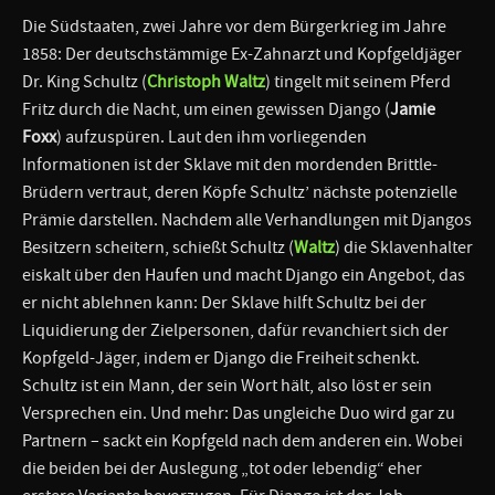
Die Südstaaten, zwei Jahre vor dem Bürgerkrieg im Jahre
1858: Der deutschstämmige Ex-Zahnarzt und Kopfgeldjäger
Dr. King Schultz (
Christoph Waltz
) tingelt mit seinem Pferd
Fritz durch die Nacht, um einen gewissen Django (
Jamie
Foxx
) aufzuspüren. Laut den ihm vorliegenden
Informationen ist der Sklave mit den mordenden Brittle-
Brüdern vertraut, deren Köpfe Schultz’ nächste potenzielle
Prämie darstellen. Nachdem alle Verhandlungen mit Djangos
Besitzern scheitern, schießt Schultz (
Waltz
) die Sklavenhalter
eiskalt über den Haufen und macht Django ein Angebot, das
er nicht ablehnen kann: Der Sklave hilft Schultz bei der
Liquidierung der Zielpersonen, dafür revanchiert sich der
Kopfgeld-Jäger, indem er Django die Freiheit schenkt.
Schultz ist ein Mann, der sein Wort hält, also löst er sein
Versprechen ein. Und mehr: Das ungleiche Duo wird gar zu
Partnern – sackt ein Kopfgeld nach dem anderen ein. Wobei
die beiden bei der Auslegung „tot oder lebendig“ eher