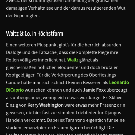
Zweck: der schonungslosen Darstellung der grausamen
damaligen Verhältnisse und der daraus resultierenden Wut
der Gepeinigten.
Waltz & Co. in Höchstform
Einen weiteren Pluspunkt gibt’s für die herrlich absurden
Dialoge und die Tatsache, dass die komplette Riege ihre
Rollen völlig verinnerlicht hat.
Waltz
glänzt als
gleichermaßen höflicher, eloquenter und doch brutaler
Kopfgeldjäger. Für die Verkörperung des Oberfieslings
Candie hätte man sich schlicht keinen Besseren als
Leonardo
DiCaprio
wünschen können und auch
Jamie Foxx
überzeugt
als unbeugsamer, wenngleich etwas wortkarger Ex-Sklave.
Einzig von
Kerry Washington
wäre etwas mehr Präsenz drin
gewesen, die hier fast zur simplen Triebfeder für Djangos
Handeln verkommt. Dabei ist Tarantino eigentlich für seine
starken, emanzipierten Frauenfiguren berüchtigt. Die