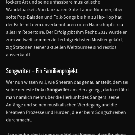
lockere Art und seine unfassbare musikalische
Wandelbarkeit. Von tanzbaren Gute-Laune-Nummer, über
softe Pop-Baladen und Folk-Songs bis hin zu Hip-Hop hat
der Brite mit dem unverkennbaren roten Haarschopf circa
alles im Repertoire. Der Erfolg gibt ihm Recht: 2017 wurde er
zum weltweit kommerziell erfolgreichsten Musiker gekürt,
zig Stationen seiner aktuellen Welttournee sind restlos
ausverkauft.
Songwriter – Ein Familienprojekt
Wer nun wissen will, wie Sheeran das genau anstellt, dem sei
seine neueste Doku
Songwriter
ans Herz gelegt, darin erfährt
man nämlich mehr über die Herkunft des Sängers, seine
Anfänge und seinen musikalischen Werdegang und die
kreativen Prozesse und Hürden, die er beim Songschreiben
durchmacht.
„Ich glaube, das ist das erste Mal auf Kamera, dass ihr einen