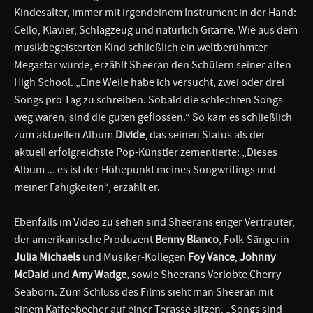
Kindesalter, immer mit irgendeinem Instrument in der Hand:
Cello, Klavier, Schlagzeug und natürlich Gitarre. Wie aus dem
musikbegeisterten Kind schließlich ein weltberühmter
Megastar wurde, erzählt Sheeran den Schülern seiner alten
High School. „Eine Weile habe ich versucht, zwei oder drei
Songs pro Tag zu schreiben. Sobald die schlechten Songs
weg waren, sind die guten geflossen.“ So kam es schließlich
zum aktuellen Album
Divide
, das seinen Status als der
aktuell erfolgreichste Pop-Künstler zementierte: „Dieses
Album ... es ist der Höhepunkt meines Songwritings und
meiner Fähigkeiten“, erzählt er.
Ebenfalls im Video zu sehen sind Sheerans enger Vertrauter,
der amerikanische Produzent
Benny Blanco
, Folk-Sängerin
Julia Michaels
und Musiker-Kollegen
Foy Vance
,
Johnny
McDaid
und
Amy Wadge
, sowie Sheerans Verlobte Cherry
Seaborn. Zum Schluss des Films sieht man Sheeran mit
einem Kaffeebecher auf einer Terasse sitzen. „Songs sind