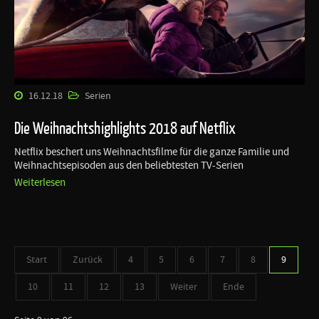
16.12.18
Serien
Die Weihnachtshighlights 2018 auf Netflix
Netflix beschert uns Weihnachtsfilme für die ganze Familie und
Weihnachtsepisoden aus den beliebtesten TV-Serien
Weiterlesen
Start
Zurück
4
5
6
7
8
9
10
11
12
13
Weiter
Ende