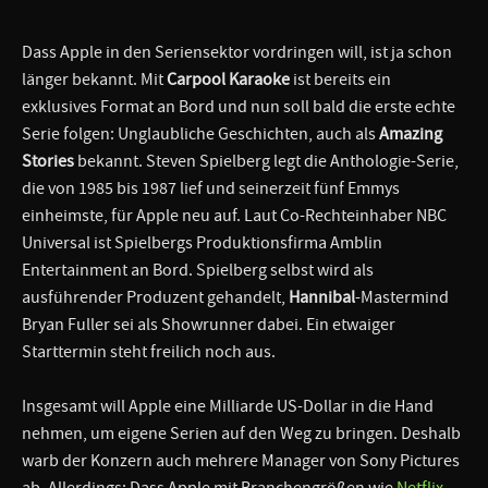
Dass Apple in den Seriensektor vordringen will, ist ja schon
länger bekannt. Mit
Carpool Karaoke
ist bereits ein
exklusives Format an Bord und nun soll bald die erste echte
Serie folgen: Unglaubliche Geschichten, auch als
Amazing
Stories
bekannt. Steven Spielberg legt die Anthologie-Serie,
die von 1985 bis 1987 lief und seinerzeit fünf Emmys
einheimste, für Apple neu auf. Laut Co-Rechteinhaber NBC
Universal ist Spielbergs Produktionsfirma Amblin
Entertainment an Bord. Spielberg selbst wird als
ausführender Produzent gehandelt,
Hannibal
-Mastermind
Bryan Fuller sei als Showrunner dabei. Ein etwaiger
Starttermin steht freilich noch aus.
Insgesamt will Apple eine Milliarde US-Dollar in die Hand
nehmen, um eigene Serien auf den Weg zu bringen. Deshalb
warb der Konzern auch mehrere Manager von Sony Pictures
ab. Allerdings: Dass Apple mit Branchengrößen wie
Netflix