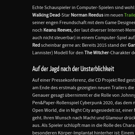
Echte Schauspieler in Computer-Spielen sind woh
Walking Dead
-Star
Norman Reedus
im neuen
Trail
seiner engen Freundschaft mit dem Game Designe
noch
Keanu Reeves,
der laut diverser Internet-Me
auch nicht steuerbar) in einem Computer-Spiel auf
Red
scheinbar gerne an: Bereits 2015 stand der
Gam
Lannister) Modell für den
The Witcher
-Charakter d
Auf der Jagd nach der Unsterblichkeit
Auf einer Pressekonferenz, die CD Projekt Red gest
am Ende des erstmals gezeigten neuen Trailers di
Genauer gesagt übernimmt er die Rolle von Johnny
Pen&Paper-Rollenspiel Cyberpunk 2020, das dem ne
Open World, die in Night City angesiedelt ist, ein
geht. Ihren Wunsch nach Macht und Glamour drück
aus. Als Spieler schlüpft man in die Rolle des Char
besonderen Körper-Implantat hinterher ist: Einem 