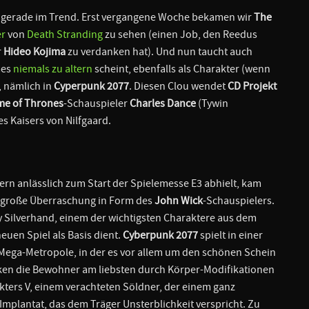
l gerade im Trend. Erst vergangene Woche bekamen wir
The
er
von
Death Stranding
zu sehen (einen Job, den Reedus
r
Hideo Kojima
zu verdanken hat). Und nun taucht auch
mes
niemals zu altern
scheint, ebenfalls als Charakter (wenn
, nämlich in
Cyperpunk 2077
. Diesen Clou wendet
CD Projekt
e of Thrones
-Schauspieler
Charles Dance
(Tywin
es Kaisers von Nilfgaard.
ern anlässlich zum Start der Spielemesse E3 abhielt, kam
e große Überraschung in Form des
John Wick
-Schauspielers.
 Silverhand, einem der wichtigsten Charaktere aus dem
uen Spiel als Basis dient.
Cyberpunk 2077
spielt in einer
er Mega-Metropole, in der es vor allem um den schönen Schein
en die Bewohner am liebsten durch Körper-Modifikationen
akters V, einem verachteten Söldner, der einem ganz
Implantat, das dem Träger Unsterblichkeit verspricht. Zu