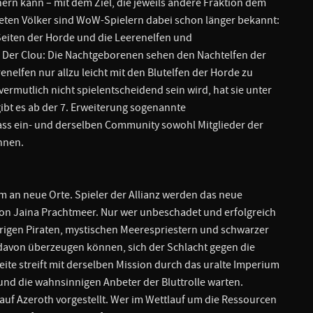
ern kann – mit dem Ziel, die jeweils andere Fraktion dem
eten Völker sind WoW-Spielern dabei schon länger bekannt:
eiten der Horde und die Leerenelfen und
. Der Clou: Die Nachtgeborenen sehen den Nachtelfen der
nelfen nur allzu leicht mit den Blutelfen der Horde zu
rmutlich nicht spielentscheidend sein wird, hat sie unter
ibt es ab der 7. Erweiterung sogenannte
ss ein- und derselben Community sowohl Mitglieder der
nnen.
m an neue Orte. Spieler der Allianz werden das neue
von Jaina Prachtmeer. Nur wer unbeschadet und erfolgreich
rigen Piraten, mystischen Meerespriestern und schwarzer
 davon überzeugen können, sich der Schlacht gegen die
ite streift mit derselben Mission durch das uralte Imperium
 und die wahnsinnigen Anbeter der Bluttrolle warten.
 auf Azeroth vorgestellt. Wer im Wettlauf um die Ressourcen