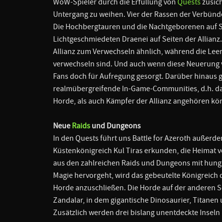
WoW-Spieler durch die Erfüllung von
Quests
zusich
Untergang zu weihen. Vier der Rassen der Verbünd
Die Hochbergtauren und die Nachtgeborenen auf S
Lichtgeschmiedeten Draenei auf Seiten der Allianz
Allianz zum Verwechseln ähnlich, während die Leere
verwechseln sind. Und auch wenn diese Neuerung ve
Fans doch für Aufregung gesorgt. Darüber hinaus g
realmübergreifende In-Game-Communities, d.h. da
Horde, als auch Kämpfer der Allianz angehören kö
Neue
Raids
und Dungeons
In den Quests führt uns Battle for Azeroth außerde
Küstenkönigreich Kul Tiras erkunden, die Heimat 
aus den zahlreichen Raids und Dungeons mit hung
Magie hervorgeht, wird das gebeutelte Königreich
Horde anzuschließen. Die Horde auf der anderen Se
Zandalar, in dem gigantische Dinosaurier, Titanen
Zusätzlich werden drei bislang unentdeckte Inseln