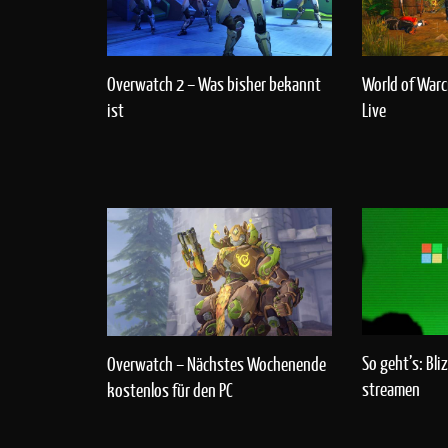
Overwatch 2 – Was bisher bekannt
World of Warcr
ist
Live
So geht’s: Bl
Overwatch – Nächstes Wochenende
streamen
kostenlos für den PC