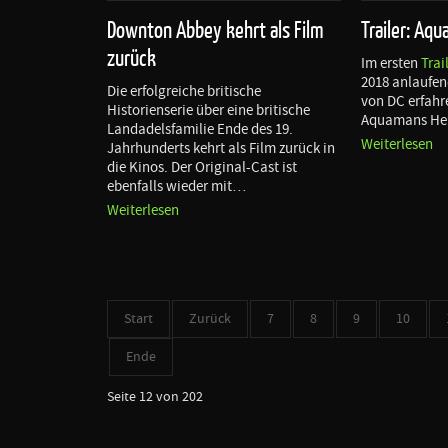
Downton Abbey kehrt als Film
Trailer: Aq
zurück
Im ersten
Trai
2018 anlaufe
Die erfolgreiche britische
von DC erfahr
Historienserie über eine britische
Aquamans Her
Landadelsfamilie Ende des 19.
Weiterlesen
Jahrhunderts kehrt als Film zurück in
die Kinos. Der Original-Cast ist
ebenfalls wieder mit…
Weiterlesen
Start
Zurück
7
8
9
10
Ende
Seite 12 von 202