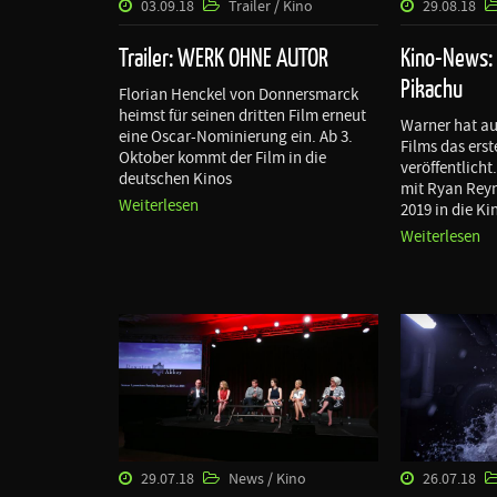
03.09.18
Trailer / Kino
29.08.18
Trailer: WERK OHNE AUTOR
Kino-News:
Pikachu
Florian Henckel von Donnersmarck
heimst für seinen dritten Film erneut
Warner hat auf
eine Oscar-Nominierung ein. Ab 3.
Films das erst
Oktober kommt der Film in die
veröffentlicht
deutschen Kinos
mit Ryan Rey
Weiterlesen
2019 in die K
Weiterlesen
29.07.18
News / Kino
26.07.18