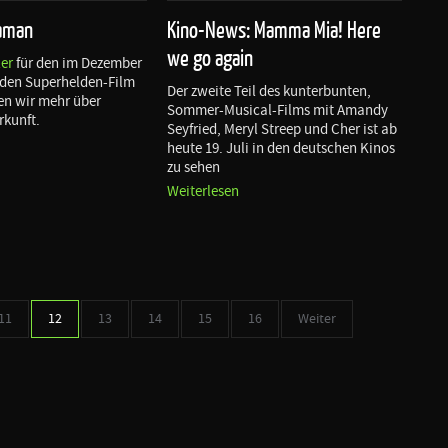
uaman
Kino-News: Mamma Mia! Here
we go again
ler
für den im Dezember
nden Superhelden-Film
Der zweite Teil des kunterbunten,
en wir mehr über
Sommer-Musical-Films mit Amandy
kunft.
Seyfried, Meryl Streep und Cher ist ab
heute 19. Juli in den deutschen Kinos
zu sehen
Weiterlesen
11
12
13
14
15
16
Weiter