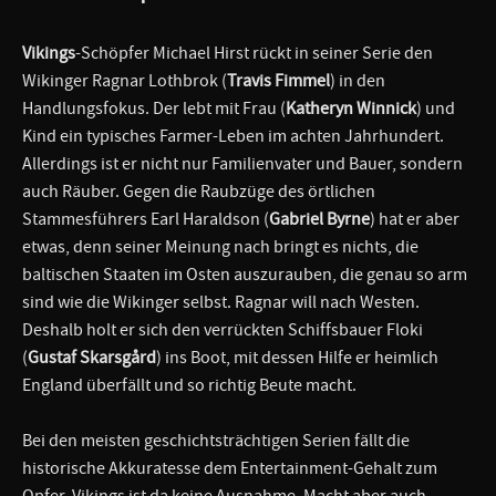
Vikings
-Schöpfer Michael Hirst rückt in seiner Serie den
Wikinger Ragnar Lothbrok (
Travis Fimmel
) in den
Handlungsfokus. Der lebt mit Frau (
Katheryn Winnick
) und
Kind ein typisches Farmer-Leben im achten Jahrhundert.
Allerdings ist er nicht nur Familienvater und Bauer, sondern
auch Räuber. Gegen die Raubzüge des örtlichen
Stammesführers Earl Haraldson (
Gabriel Byrne
) hat er aber
etwas, denn seiner Meinung nach bringt es nichts, die
baltischen Staaten im Osten auszurauben, die genau so arm
sind wie die Wikinger selbst. Ragnar will nach Westen.
Deshalb holt er sich den verrückten Schiffsbauer Floki
(
Gustaf Skarsgård
) ins Boot, mit dessen Hilfe er heimlich
England überfällt und so richtig Beute macht.
Bei den meisten geschichtsträchtigen Serien fällt die
historische Akkuratesse dem Entertainment-Gehalt zum
Opfer. Vikings ist da keine Ausnahme. Macht aber auch