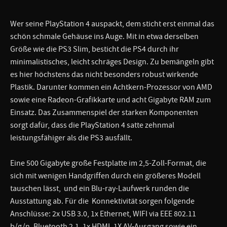
Wer seine PlayStation 4 auspackt, dem sticht erst einmal das
schön schmale Gehäuse ins Auge. Mit in etwa derselben
Größe wie die PS3 Slim, besticht die PS4 durch ihr
minimalistisches, leicht schräges Design. Zu bemängeln gibt
es hier höchstens das nicht besonders robust wirkende
Plastik. Darunter kommen ein Achtkern-Prozessor von AMD
sowie eine Radeon-Grafikkarte und acht Gigabyte RAM zum
Einsatz. Das Zusammenspiel der starken Komponenten
sorgt dafür, dass die PlayStation 4 satte zehnmal
leistungsfähiger als die PS3 ausfällt.
Eine 500 Gigabyte große Festplatte im 2,5-Zoll-Format, die
sich mit wenigen Handgriffen durch ein größeres Modell
tauschen lässt, und ein Blu-ray-Laufwerk runden die
Ausstattung ab. Für die Konnektivität sorgen folgende
Anschlüsse: 2x USB 3.0, 1x Ethernet, WIFI via EEE 802.11
b/g/n, Bluetooth 2.1, 1x HDMI, 1X AV-Ausgang sowie ein