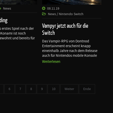
News
08.11.19
News / Nintendo Switch
ding
Vampyr jetzt auch für die
 erstes Spiel nach der
Switch
 Konami ist noch
gewohnt und bereits für
Das Vampir-RPG von Dontnod
h
Entertainment erscheint knapp
eineinhalb Jahre nach dem Release
auch für Nintendos mobile Konsole
Weiterlesen
6
7
8
9
10
Weiter
Ende