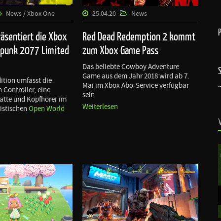
News / Xbox One
25.04.20
News
räsentiert die Xbox
Red Dead Redemption 2 kommt
rpunk 2077 Limited
zum Xbox Game Pass
Das beliebte Cowboy Adventure
Game aus dem Jahr 2018 wird ab 7.
ition umfasst die
Mai im Xbox Abo-Service verfügbar
 Controller, eine
sein
latte und Kopfhörer im
Weiterlesen
ristischen
Open World