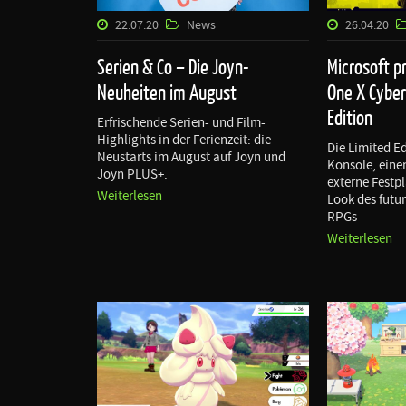
22.07.20
News
26.04.20
Serien & Co – Die Joyn-
Microsoft p
Neuheiten im August
One X Cybe
Edition
Erfrischende Serien- und Film-
Highlights in der Ferienzeit: die
Die Limited Ed
Neustarts im August auf Joyn und
Konsole, einen
Joyn PLUS+.
externe Festp
Weiterlesen
Look des futu
RPGs
Weiterlesen