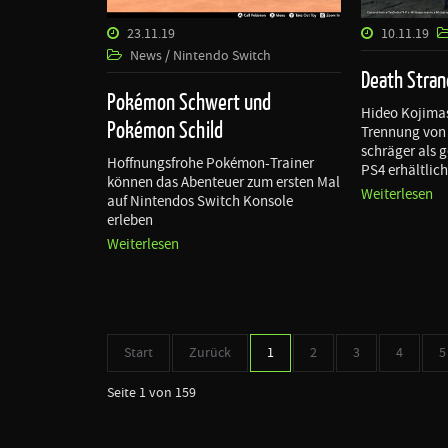
23.11.19
10.11.19
News / Nintendo Switch
Death Stran
Pokémon Schwert und
Hideo Kojimas
Pokémon Schild
Trennung von
schräger als 
Hoffnungsfrohe Pokémon-Trainer
PS4 erhältlic
können das Abenteuer zum ersten Mal
Weiterlesen
auf Nintendos Switch Konsole
erleben
Weiterlesen
Start
Zurück
1
2
3
4
5
Seite 1 von 159