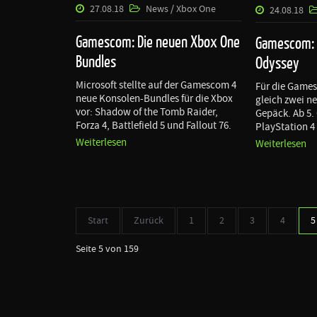
27.08.18
News / Xbox One
24.08.18
Gamescom: Die neuen Xbox One
Gamescom: A
Bundles
Odyssey
Microsoft stellte auf der Gamescom 4
Für die Games
neue Konsolen-Bundles für die Xbox
gleich zwei n
vor: Shadow of the Tomb Raider,
Gepäck. Ab 5.
Forza 4, Battlefield 5 und Fallout 76.
PlayStation 4
Weiterlesen
Weiterlesen
Start
Zurück
1
2
3
4
5
Seite 5 von 159