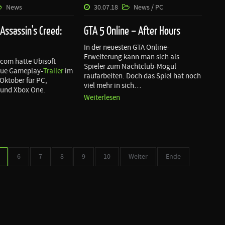
News
30.07.18
News / PC
ssassin's Creed:
GTA 5 Online – After Hours
In der neuesten GTA Online-
Erweiterung kann man sich als
com hatte Ubisoft
Spieler zum Nachtclub-Mogul
eue Gameplay-
Trailer
im
raufarbeiten. Doch das Spiel hat noch
 Oktober für PC,
viel mehr in sich…
 und Xbox One.
Weiterlesen
6
7
8
9
10
Weiter
Ende