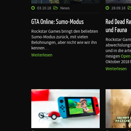
03.10.18
News
28.09.18
GTA Online: Sumo-Modus
Red Dead Re
und Fauna
Rockstar Games bringt den beliebten
Sumo-Modus zurück, mit vielen
Rockstar Game
Belohnungen, aber nicht wie wir ihn
abwechslungs
kennen…
und in die art
Weiterlesen
riesigen
Open
Oktober 2018
Weiterlesen